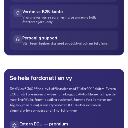
Verifierat B2B-konto
Vi granskar varje registrering så priserna hålls
återförsäljare-only.
Personlig support
Vårt team hjälper dig med produktval och installation.
Se hela fordonet i
en vy
TotalView® 360° finns i två utföranden med 7" eller 10.1" skärm. Extern
ECU är vårt premiumval — den har inbyggda AI-funktioner och ger det
mest kraftfulla, framtidssäkra systemet. Samma fyra kameror och
fågelvy, men du väljer var styrenheten (ECU) sitter och vilken
skärmstorlek som passar ditt hyttutrymme.
Extern ECU — premium