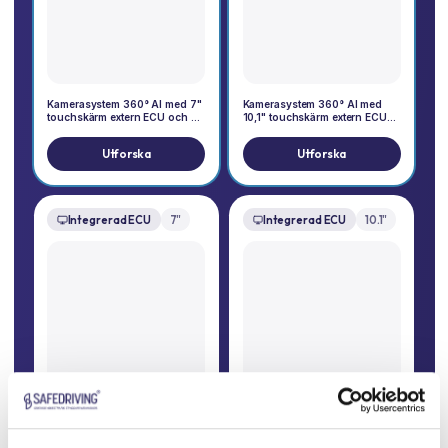
Kamerasystem 360° AI med 7"
Kamerasystem 360° AI med
touchskärm extern ECU och 4
10,1" touchskärm extern ECU
kameror 1080P TotalView®
och 4 kameror 1080P
TotalView®
Utforska
Utforska
Integrerad ECU
7"
Integrerad ECU
10.1"