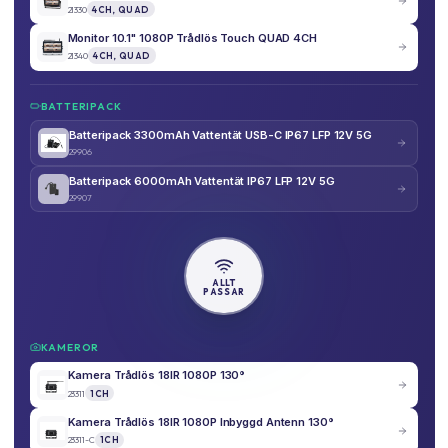
21330
4CH, QUAD
Monitor 10.1" 1080P Trådlös Touch QUAD 4CH
21340
4CH, QUAD
BATTERIPACK
Batteripack 3300mAh Vattentät USB-C IP67 LFP 12V 5G
29906
Batteripack 6000mAh Vattentät IP67 LFP 12V 5G
29907
ALLT
PASSAR
KAMEROR
Kamera Trådlös 18IR 1080P 130°
23311
1CH
Kamera Trådlös 18IR 1080P Inbyggd Antenn 130°
23311-C
1CH