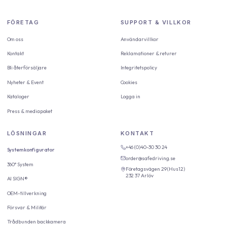
FÖRETAG
SUPPORT & VILLKOR
Om oss
Användarvillkor
Kontakt
Reklamationer & returer
Bli återförsäljare
Integritetspolicy
Nyheter & Event
Cookies
Kataloger
Logga in
Press & mediapaket
LÖSNINGAR
KONTAKT
+46 (0)40-30 30 24
Systemkonfigurator
order@safedriving.se
360° System
Företagsvägen 29 (Hus12)
232 37 Arlöv
AI SIGN®
OEM-tillverkning
Försvar & Militär
Trådbunden backkamera