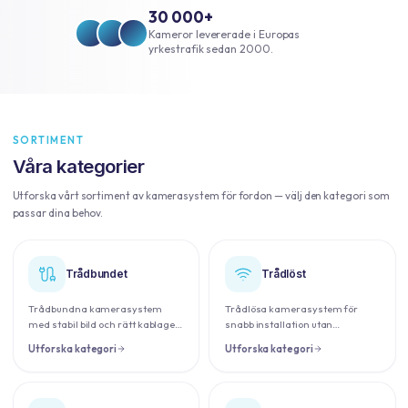
30 000+
Kameror levererade i Europas
yrkestrafik sedan 2000.
SORTIMENT
Våra kategorier
Utforska vårt sortiment av kamerasystem för fordon — välj den kategori som
passar dina behov.
Trådbundet
Trådlöst
Trådbundna kamerasystem
Trådlösa kamerasystem för
med stabil bild och rätt kablage
snabb installation utan
för varje fordon.
kabeldragning.
Utforska kategori
Utforska kategori