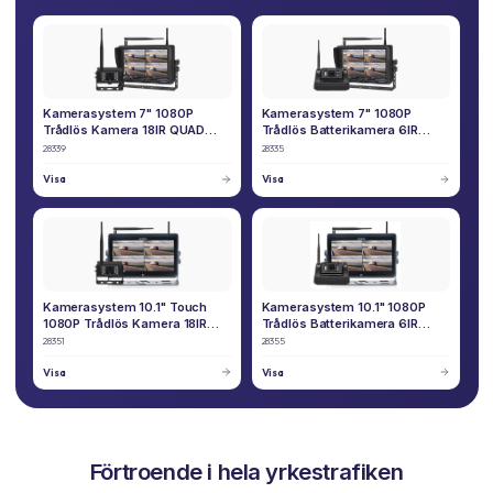
Kamerasystem 7" 1080P
Kamerasystem 7" 1080P
Trådlös Kamera 18IR QUAD
Trådlös Batterikamera 6IR
4CH
QUAD 4CH
28339
28335
Visa
Visa
Kamerasystem 10.1" Touch
Kamerasystem 10.1" 1080P
1080P Trådlös Kamera 18IR
Trådlös Batterikamera 6IR
QUAD 4CH
QUAD 4CH
28351
28355
Visa
Visa
Förtroende i hela yrkestrafiken