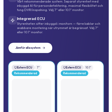
Vårt rekommenderade system. Separat styrenhet med
inbyggd AI för persondetektering, maximal flexibilitet och
tung DVR/inspelning. Välj 7" eller 10.1" monitor.
Integrerad ECU
Styrenheten sitter inbyggd i monitorn — färre kablar och
snabbare montering när utrymmet är begränsat. Välj 7"
eller 10.1" monitor.
Jämför alla system
Extern ECU
7"
Extern ECU
10.1"
Rekommenderad
Rekommenderad