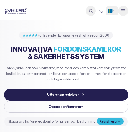
Förtroende i Europas yrkestrafik sedan 2000
INNOVATIVA
FORDONSKAMEROR
& SÄKERHETSSYSTEM
Back-, sido- och 360°-kameror, monitorer och kompletta kamerasystem för
lastbil, buss, entreprenad, lantbruk och specialfordon — med företagspriser
och lagersaldo i realtid.
Utforska produkter
Öppna konfiguratorn
Skapa gratis företagskonto för priser och beställning.
Registrera