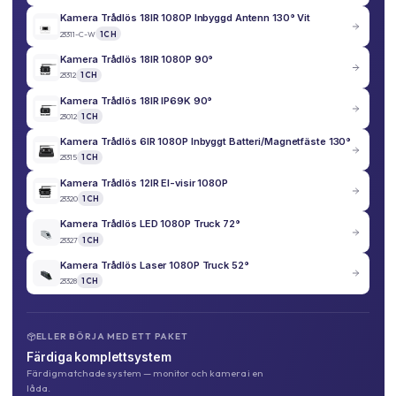
Kamera Trådlös 18IR 1080P Inbyggd Antenn 130° Vit
23311-C-W
1CH
Kamera Trådlös 18IR 1080P 90°
23312
1CH
Kamera Trådlös 18IR IP69K 90°
23012
1CH
Kamera Trådlös 6IR 1080P Inbyggt Batteri/Magnetfäste 130°
23315
1CH
Kamera Trådlös 12IR El-visir 1080P
23320
1CH
Kamera Trådlös LED 1080P Truck 72°
23327
1CH
Kamera Trådlös Laser 1080P Truck 52°
23328
1CH
ELLER BÖRJA MED ETT PAKET
Färdiga komplettsystem
Färdigmatchade system — monitor och kamera i en
låda.