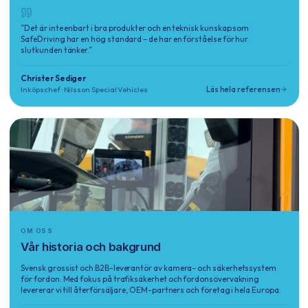
”Det är inte enbart i bra produkter och en teknisk kunskap som
SafeDriving har en hög standard – de har en förståelse för hur
slutkunden tänker.”
Christer Sediger
Inköpschef
· Nilsson Special Vehicles
Läs hela referensen
OM OSS
Vår historia och bakgrund
Svensk grossist och B2B-leverantör av kamera- och säkerhetssystem
för fordon. Med fokus på trafiksäkerhet och fordonsövervakning
levererar vi till återförsäljare, OEM-partners och företag i hela Europa.