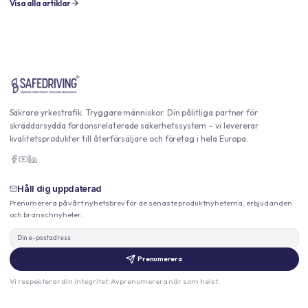
Visa alla artiklar
Säkrare yrkestrafik. Tryggare människor. Din pålitliga partner för
skräddarsydda fordonsrelaterade säkerhetssystem – vi levererar
kvalitetsprodukter till återförsäljare och företag i hela Europa.
Håll dig uppdaterad
Prenumerera på vårt nyhetsbrev för de senaste produktnyheterna, erbjudanden
och branschnyheter.
Prenumerera
Vi respekterar din integritet. Avprenumerera när som helst.