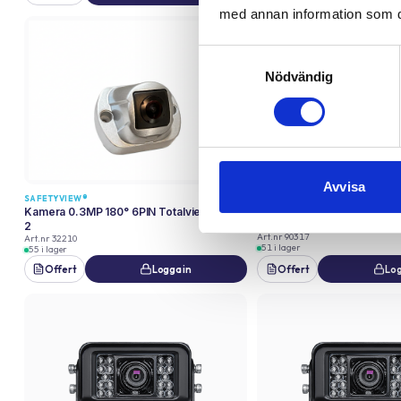
med annan information som du 
Samtyckesval
Nödvändig
Avvisa
TOTALVIEW®
SAFETYVIEW®
Kamera Small WDR 4PIN 36
Kamera 0.3MP 180° 6PIN Totalview® REV
TotalView®
2
Art.nr
90317
Art.nr
32210
51 i lager
55 i lager
Offert
Logga in
Offert
Log