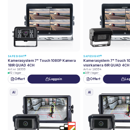
SAFESIGHT®
SAFESIGHT®
Kamerasystem 7" Touch 1080P Kamera
Kamerasystem 7" Touch 10
18IR QUAD 4CH
visirkamera 6IR QUAD 4CH
Art.nr
18333
Art.nr
18334
92 i lager
109 i lager
Offert
Logga in
Offert
Log
AI
AI