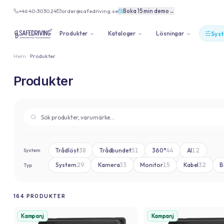
+46 40-30 30 24
order@safedriving.se
Boka 15 min demo
→
Produkter
Kataloger
Lösningar
Sys
Hem
Produkter
Produkter
Trådlöst
38
Trådbundet
51
360°
44
AI
12
System
System
29
Kamera
33
Monitor
15
Kabel
32
B
Typ
164
PRODUKTER
Kampanj
Kampanj