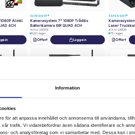
SAFESIGHT®
SAFESIGHT®
080P AI inkl.
Kamerasystem 7" 1080P Trådlös
Kamerasystem 
QUAD 4CH
Batterikamera 6IR QUAD 4CH
Laser Truckk
Art.nr
28335
Art.nr
28336
120 i lager
75 i lager
ga in
Offert
Logga in
Offert
Information
cookies
SAFESIGHT®
SAFESIGHT®
 1080P Trådlös
Kamerasystem 10.1" Touch 1080P Trådlös
Kamerasystem 
e för att anpassa innehållet och annonserna till användarna, tillh
Kamera 18IR (Inbyggd Antenn) QUAD 4CH
Batterikamera
Art.nr
28351-C
Art.nr
28355
vår trafik. Vi vidarebefordrar även sådana identifierare och anna
51 i lager
91 i lager
nnons- och analysföretag som vi samarbetar med. Dessa kan i sin
ga in
Offert
Logga in
Offert