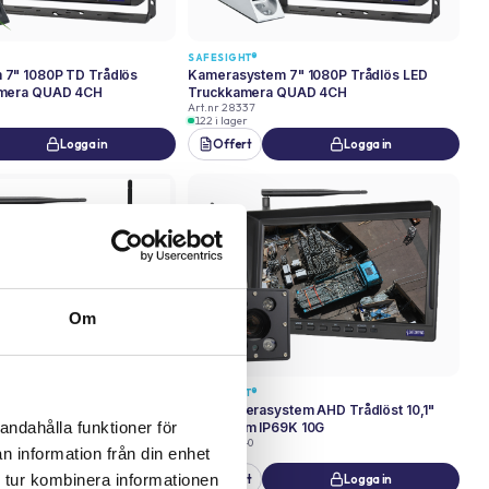
SAFESIGHT®
7" 1080P TD Trådlös
Kamerasystem 7" 1080P Trådlös LED
amera QUAD 4CH
Truckkamera QUAD 4CH
Art.nr
28337
122 i lager
Logga in
Offert
Logga in
Om
SAFESIGHT®
10.1" 1080P Trådlös
Krankamerasystem AHD Trådlöst 10,1"
andahålla funktioner för
 6IR QUAD 4CH
30X Zoom IP69K 10G
Art.nr
58040
n information från din enhet
88 i lager
 tur kombinera informationen
Logga in
Offert
Logga in