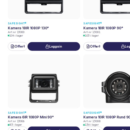
SAFESIGHT®
SAFESIGHT®
Kamera 18IR 1080P 130°
Kamera 18IR 1080P 90°
Art.nr
13000
Art.nr
13001
104 i lager
103 i lager
Offert
Logga in
Offert
Log
SAFESIGHT®
SAFESIGHT®
Kamera 6IR 1080P Mini 90°
Kamera 10IR 1080P Rund 9
Art.nr
13006
Art.nr
13008
83 i lager
136 i lager