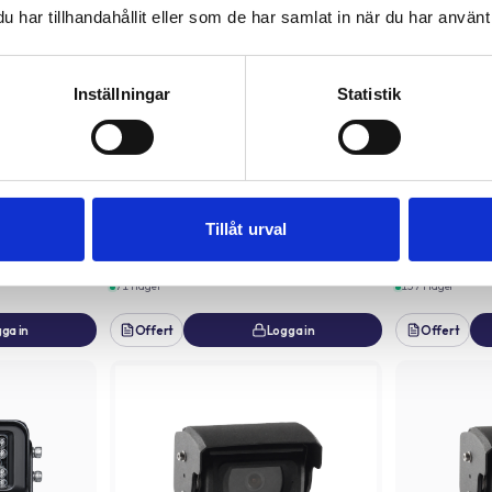
har tillhandahållit eller som de har samlat in när du har använt 
Inställningar
Statistik
Tillåt urval
SAFETYVIEW®
SAFETYVIEW®
0° 1080P
Kamera 1.3MP 180° 6PIN SafetyView®
Kamera 720P 1
Art.nr
32201
Art.nr
32202
71 i lager
137 i lager
ga in
Offert
Logga in
Offert