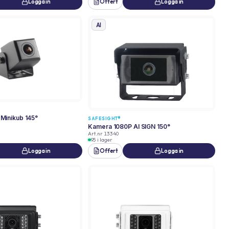
Logga in
Offert
Logga in
AI
Minikub 145°
SAFESIGHT®
Kamera 1080P AI SIGN 150°
Art.nr
13340
95 i lager
Logga in
Offert
Logga in