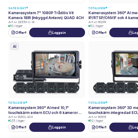
SAFESIGHT®
TOTALVIEW®
Kamerasystem 7" 1080P Trådlös Vit
Kamerasystem 360° AI me
Kamera 18IR (Inbyggd Antenn) QUAD 4CH
IP/RTSP/ONVIF och 4 kame
Art.nr
28339-C-W
Art.nr
90299
TotalView®
50 i lager
81 i lager
Offert
Logga in
Offert
Log
AI
TOTALVIEW®
TOTALVIEW®
Kamerasystem 360° AI med 10,1"
Kamerasystem 360° 3D me
touchskärm extern ECU och 6 kameror
touchskärm integredad EC
Art.nr
90301-6CH
Art.nr
90303
1080P TotalView®
kameror 1080P TotalView®
133 i lager
52 i lager
Offert
Logga in
Offert
Log