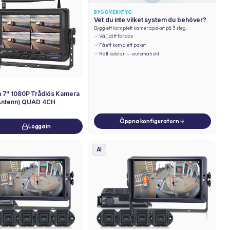
BYGGVERKTYG
Vet du inte vilket system du behöver?
Bygg ett komplett kamerapaket på 3 steg.
Välj ditt fordon
Få ett komplett paket
Rätt kablar — automatiskt
7" 1080P Trådlös Kamera
 Antenn) QUAD 4CH
Öppna konfiguratorn
Logga in
AI