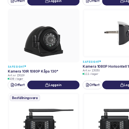
Offert
Logga in
Offert
Log
SAFESIGHT®
Kamera 1080P Horisontell 
SAFESIGHT®
Art.nr
13030
Kamera 10IR 1080P Kåpa 130°
111 i lager
Art.nr
13029
108 i lager
Offert
Logga in
Offert
Log
Beställningsvara