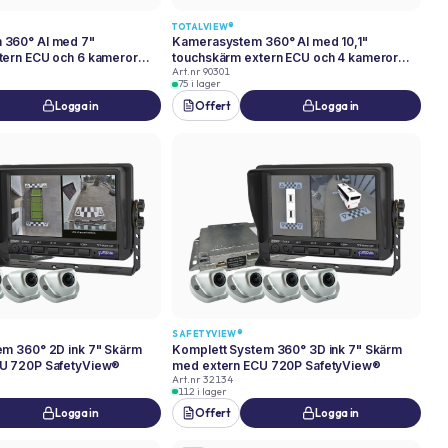
TOTALVIEW®
 360° AI med 7"
Kamerasystem 360° AI med 10,1"
tern ECU och 6 kameror
touchskärm extern ECU och 4 kameror
Art.nr
90301
ew®
1080P TotalView®
75 i lager
Logga in
Offert
Logga in
SAFETYVIEW®
em 360° 2D ink 7" Skärm
Komplett System 360° 3D ink 7" Skärm
U 720P SafetyView®
med extern ECU 720P SafetyView®
Art.nr
32134
112 i lager
Logga in
Offert
Logga in