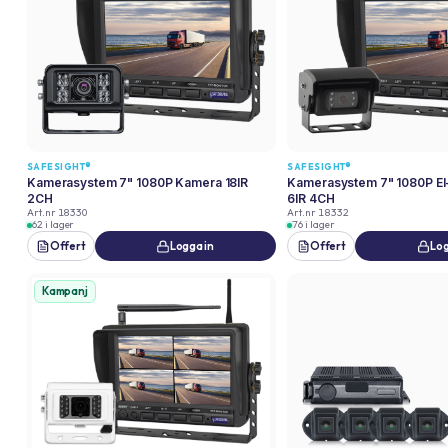
SAFESIGHT®
SAFESIGHT®
Kamerasystem 7" 1080P Kamera 18IR
Kamerasystem 7" 1080P El
2CH
6IR 4CH
Art.nr
18330
Art.nr
18332
62 i lager
76 i lager
Offert
Logga in
Offert
Log
Kampanj