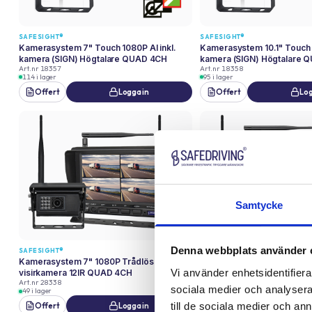
SAFESIGHT®
SAFESIGHT®
Kamerasystem 7" Touch 1080P AI inkl.
Kamerasystem 10.1" Touch 1
kamera (SIGN) Högtalare QUAD 4CH
kamera (SIGN) Högtalare 
Art.nr
18357
Art.nr
18358
114 i lager
95 i lager
Offert
Logga in
Offert
Log
Samtycke
Denna webbplats använder 
SAFESIGHT®
SAFESIGHT®
Kamerasystem 7" 1080P Trådlös El-
Kamerasystem 10.1" Touch
Vi använder enhetsidentifierar
visirkamera 12IR QUAD 4CH
Kamera 18IR QUAD 4CH
Art.nr
28338
Art.nr
28351
sociala medier och analysera 
49 i lager
126 i lager
till de sociala medier och a
Offert
Logga in
Offert
Log