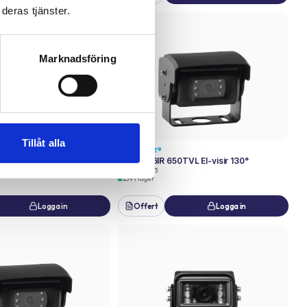
deras tjänster.
Marknadsföring
Tillåt alla
SAFESIGHT®
80° 4PIN SafetyView®
Kamera 6IR 650TVL El-visir 130°
Art.nr
12003
139 i lager
Logga in
Offert
Logga in