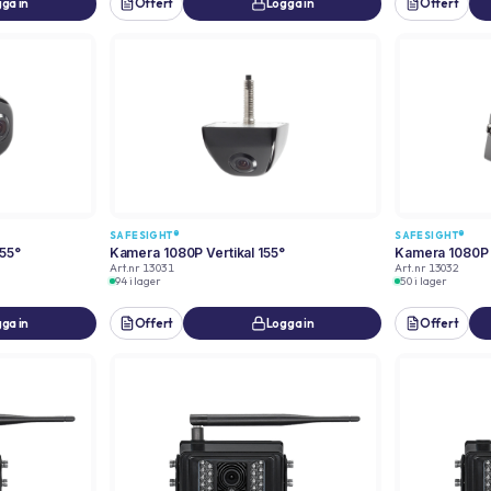
ga in
Offert
Logga in
Offert
SAFESIGHT®
SAFESIGHT®
155°
Kamera 1080P Vertikal 155°
Kamera 1080P 
Art.nr
13031
Art.nr
13032
94 i lager
50 i lager
ga in
Offert
Logga in
Offert