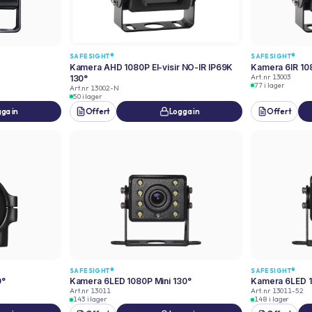
SAFESIGHT®
SAFESIGHT®
Kamera AHD 1080P El-visir NO-IR IP69K
Kamera 6IR 108
Art.nr
13003
130°
77 i lager
Art.nr
13002-N
50 i lager
ga in
Offert
Logga in
Offert
SAFESIGHT®
SAFESIGHT®
0°
Kamera 6LED 1080P Mini 130°
Kamera 6LED 1
Art.nr
13011
Art.nr
13011-52
143 i lager
148 i lager