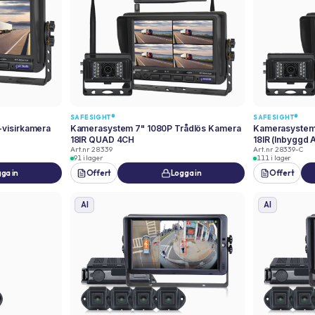
SAFESIGHT®
SAFESIGHT®
-visirkamera
Kamerasystem 7" 1080P Trådlös Kamera
Kamerasystem 
18IR QUAD 4CH
18IR (Inbyggd
Art.nr
28339
Art.nr
28339-C
91 i lager
111 i lager
ga in
Offert
Logga in
Offert
AI
AI