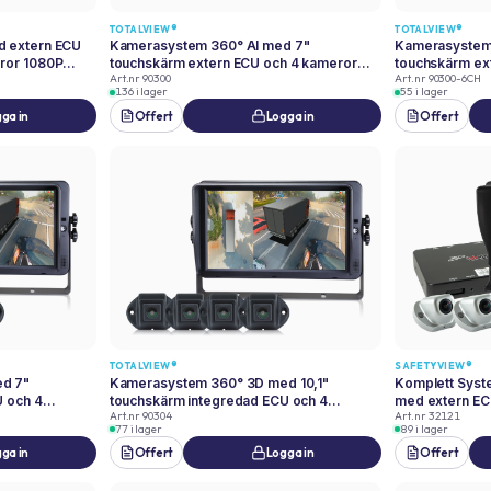
TOTALVIEW®
TOTALVIEW®
d extern ECU
Kamerasystem 360° AI med 7"
Kamerasystem
ror 1080P
touchskärm extern ECU och 4 kameror
touchskärm ex
Art.nr
90300
Art.nr
90300-6CH
1080P TotalView®
1080P TotalVi
136 i lager
55 i lager
ga in
Offert
Logga in
Offert
TOTALVIEW®
SAFETYVIEW®
d 7"
Kamerasystem 360° 3D med 10,1"
Komplett Syst
U och 4
touchskärm integredad ECU och 4
med extern EC
Art.nr
90304
Art.nr
32121
kameror 1080P TotalView®
77 i lager
89 i lager
ga in
Offert
Logga in
Offert