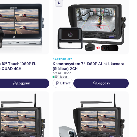
AI
SAFESIGHT®
10" Touch 1080P El-
Kamerasystem 7" 1080P AI inkl. kamera
IR QUAD 4CH
(Ställbar) 2CH
Art.nr
18353
55 i lager
Logga in
Offert
Logga in