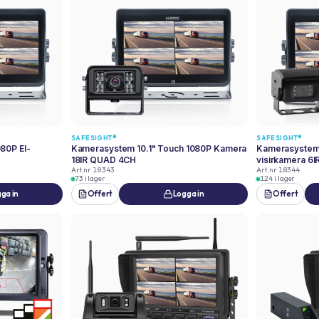
SAFESIGHT®
SAFESIGHT®
80P El-
Kamerasystem 10.1" Touch 1080P Kamera
Kamerasystem 
18IR QUAD 4CH
visirkamera 6
Art.nr
18343
Art.nr
18344
73 i lager
124 i lager
ga in
Offert
Logga in
Offert