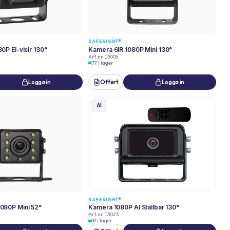
SAFESIGHT®
0P El-visir 130°
Kamera 6IR 1080P Mini 130°
Art.nr
13005
77 i lager
Logga in
Offert
Logga in
AI
SAFESIGHT®
080P Mini 52°
Kamera 1080P AI Ställbar 130°
Art.nr
13023
69 i lager