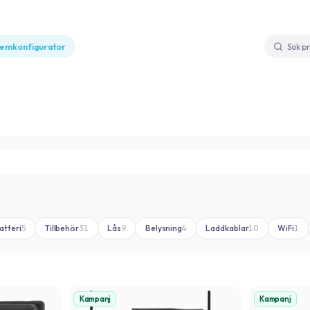
temkonfigurator
atteri
5
Tillbehör
31
Lås
9
Belysning
4
Laddkablar
10
WiFi
1
Kampanj
Kampanj